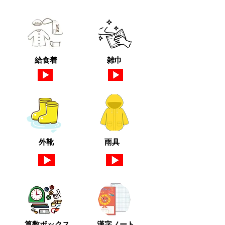
給食着
雑巾
外靴
雨具
算数ボックス
漢字ノート